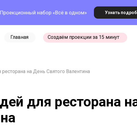
Проекционный набор «‎Всё в одном»
Узнать подроб
Главная
Создаём проекции за 15 минут
я ресторана на День Святого Валентина
ВК
ФБ
TW
LI
дей для ресторана н
ина