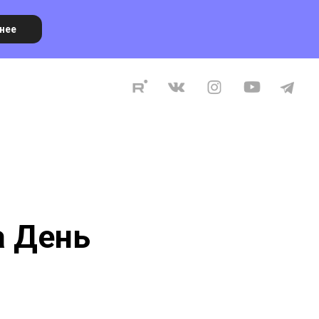
нее
OK
tg
WA
CP
а День