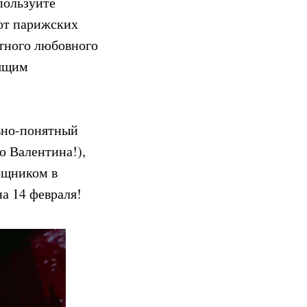
пользуйте
от парижских
етного любовного
дящим
но-понятный
о Валентина!),
ощником в
а 14 февраля!