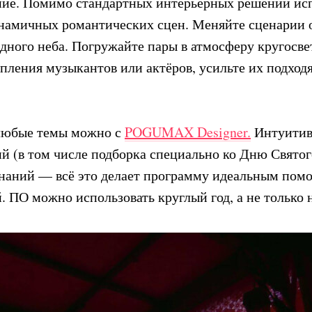
ние. Помимо стандартных интерьерных решений ис
инамичных романтических сцен. Меняйте сценарии 
здного неба. Погружайте пары в атмосферу кругосв
пления музыкантов или актёров, усильте их подхо
 любые темы можно с
POGUMAX Designer.
Интуитив
й (в том числе подборка специально ко Дню Святог
 знаний — всё это делает программу идеальным пом
ПО можно использовать круглый год, а не только н