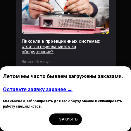
Пиксели в проекционных системах:
стоит ли переплачивать за
оборудование?
Читать ~6 минут
Летом мы часто бываем загружены заказами.
Оставьте заявку заранее →
Мы сможем забронировать для вас оборудование и спланировать
работу специалистов.
У вас есть деловой
ЗАКРЫТЬ
запрос? Давайте обсудим!