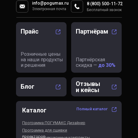
info@pogumax.ru
8 (800) 500-11-72
Электронная почта
Бесплатный звонок
Прайс
Партнёрам
Розничные цены
на наши продукты
Партнёрская
и решения
скидка —
до 30%
Отзывы
Блог
и кейсы
Каталог
Полный каталог
Программа ПОГУМАКС Дизайнер
Программа для сшивки
проекторов
Готовые проекционные комплекты