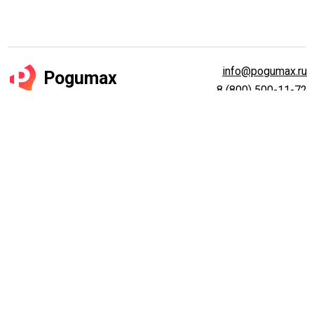
info@pogumax.ru
Pogumax
8 (800) 500-11-72
Проекционные технологии
и мультимедиа инсталляции
Программа ПОГУМАКС Дизайнер
Готовые проекционные комплекты
Разработка видеомэппинга
Индивидуальные решения под ключ
Реализованные проекты
Отзывы
О компании