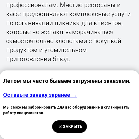
профессионалам. Многие рестораны и
кафе предоставляют комплексные услуги
по организации пикника для клиентов,
которые не желают заморачиваться
самостоятельно хлопотами с покупкой
продуктом и утомительном
приготовлении блюд.
В теплое время года набирает
Летом мы часто бываем загружены заказами.
популярность проведение выездных
гастрономических фестивалей, особенно в
Оставьте заявку заранее →
больших городах они проходят почти
Мы сможем забронировать для вас оборудование и спланировать
каждую неделю.
работу специалистов.
ЗАКРЫТЬ