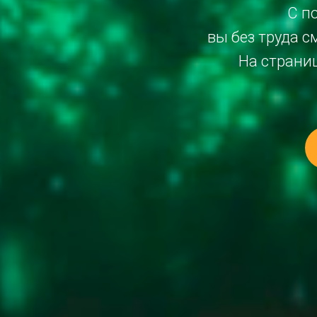
С п
вы без труда 
На страни