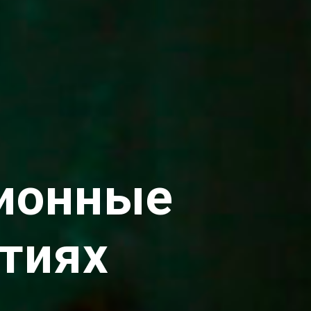
ционные
тиях