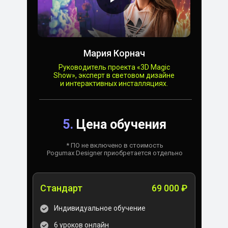
Мария Корнач
Руководитель проекта «3D Magic
Show», эксперт в световом дизайне
и интерактивных инсталляциях.
5.
Цена обучения
* ПО не включено в стоимость
Pogumax Designer приобретается отдельно
Стандарт
69 000 ₽
Индивидуальное обучение
6 уроков онлайн