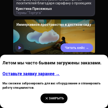
посетителей благодаря сарафану о проекциях
Кристина Присяжных
Термы "Тортуга"
Иммерсивное пространство в дестком саду
Читать кейс →
Летом мы часто бываем загружены заказами.
Панорамные проекции в ресторане «7.0.0»
Оставьте заявку заранее →
Мы сможем забронировать для вас оборудование и спланировать
работу специалистов.
Читать кейс →
ЗАКРЫТЬ
Проекционное оформление арт-